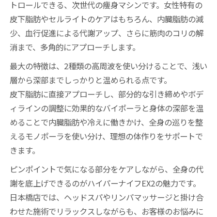
トロールできる、次世代の痩身マシンです。女性特有の
皮下脂肪やセルライトのケアはもちろん、内臓脂肪の減
少、血行促進による代謝アップ、さらに筋肉のコリの解
消まで、多角的にアプローチします。
最大の特徴は、2種類の高周波を使い分けることで、浅い
層から深部までしっかりと温められる点です。
皮下脂肪に直接アプローチし、部分的な引き締めやボデ
ィラインの調整に効果的なバイポーラと身体の深部を温
めることで内臓脂肪や冷えに働きかけ、全身の巡りを整
えるモノポーラを使い分け、理想の体作りをサポートで
きます。
ピンポイントで気になる部分をケアしながら、全身の代
謝を底上げできるのがハイパーナイフEX2の魅力です。
日本橋店では、ヘッドスパやリンパマッサージと掛け合
わせた施術でリラックスしながらも、お客様のお悩みに