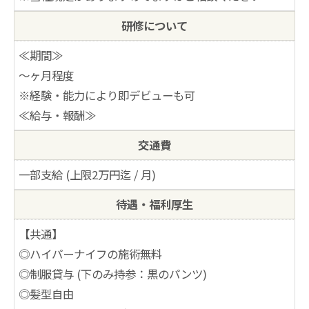
研修について
≪期間≫
～ヶ月程度
※経験・能力により即デビューも可
≪給与・報酬≫
交通費
一部支給 (上限2万円迄 / 月)
待遇・福利厚生
【共通】
◎ハイパーナイフの施術無料
◎制服貸与 (下のみ持参：黒のパンツ)
◎髪型自由