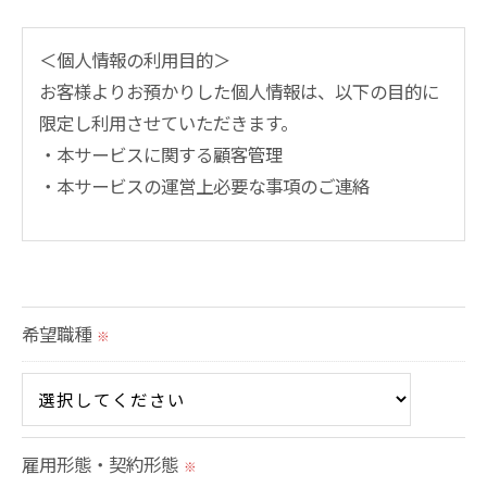
＜個人情報の利用目的＞
お客様よりお預かりした個人情報は、以下の目的に
限定し利用させていただきます。
・本サービスに関する顧客管理
・本サービスの運営上必要な事項のご連絡
＜個人情報の提供について＞
当社ではお客様の同意を得た場合または法令に定め
られた場合を除き、
希望職種
※
取得した個人情報を第三者に提供することはいたし
ません。
＜個人情報の委託について＞
雇用形態・契約形態
当社では、利用目的の達成に必要な範囲において、
※