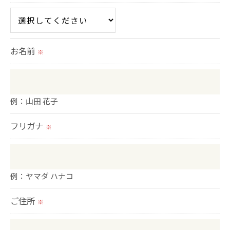
個人情報を外部に委託する場合があります。
これらの委託先に対しては個人情報保護契約等の措
置をとり、適切な監督を行います。
お名前
※
＜個人情報の安全管理＞
当社では、個人情報の漏洩等がなされないよう、適
切に安全管理対策を実施します。
例：山田 花子
フリガナ
＜個人情報を与えなかった場合に生じる結果＞
※
必要な情報を頂けない場合は、それに対応した当社
のサービスをご提供できない場合がございますので
予めご了承ください。
例：ヤマダ ハナコ
＜個人情報の開示･訂正・削除･利用停止の手続につ
ご住所
※
いて＞
当社では、お客様の個人情報の開示･訂正･削除・利