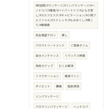
#町田駅/#マッサージ/#リンパマッサージ/#ヘ
ッドスパ/#痩身/#ハイパーナイフ/#よもぎ蒸
し/#セルフエステ/#キャビテーション/#小顔フ
ェイシャル/#ストレッチ/#もみほぐし/#肩こ
り/#眼精疲
完全個室サロン
癒し
アロマトリートメント
ご褒美タイム
自分メンテナンス
リラックス時間
免疫力アップ
むくみ解消
リラクゼーション
痩身マシン
ダイエット
腰痛
脂肪燃焼
リンパマッサージ
アロマリンパマッサージ
ヘッドスパ