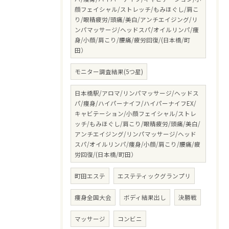
顔フェイシャル/ストレッチ/もみほぐし/肩こ
り/眼精疲労/頭痛/美白/アンチエイジング/リ
ンパマッサージ/ヘッドスパ/オイルリンパ/痩
身/小顔/肩こり/腰痛/疲労回復/(日本橋/町
田）
モニター調査結果(5つ星)
日本橋駅/アロマ/リンパマッサージ/ヘッドス
パ/痩身/ハイパーナイフ/ハイパーナイフEX/
キャビテーション/小顔フェイシャル/ストレ
ッチ/もみほぐし/肩こり/眼精疲労/頭痛/美白/
アンチエイジング/リンパマッサージ/ヘッド
スパ/オイルリンパ/痩身/小顔/肩こり/腰痛/疲
労回復/(日本橋/町田）
町田エステ
エステティックグランプリ
痩身全国大会
ボディ結果出し
決勝戦
マッサージ
コンビニ