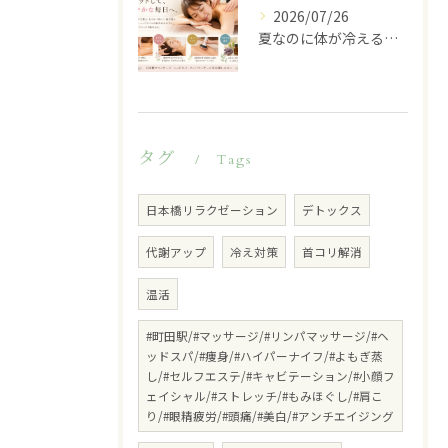
2026/07/26
夏なのに体が冷える…その不調、冷房が原因かもしれません
タグ
Tags
日本橋リラクゼーション
デトックス
代謝アップ
冷え対策
首コリ解消
温活
#町田駅/#マッサージ/#リンパマッサージ/#ヘ
ッドスパ/#痩身/#ハイパーナイフ/#よもぎ蒸
し/#セルフエステ/#キャビテーション/#小顔フ
ェイシャル/#ストレッチ/#もみほぐし/#肩こ
り/#眼精疲労/#頭痛/#美白/#アンチエイジング