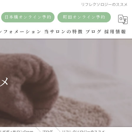
リフレクソロジーのススメ
日本橋オンライン予約
町田オンライン予約
ンフォメーション
当サロンの特徴
ブログ
採用情報
リラクゼーション
痩身
メ
リンパ
アロマ
ボディケア
ドライヘッドスパ
ボディサロンGreen
ブログ
リフレクソロジーのススメ