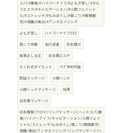
スパ/#痩身/#ハイパーナイフ/#よもぎ蒸し/#セル
フエステ/#キャビテーション/#小顔フェイシャ
ル/#ストレッチ/#もみほぐし/#肩こり/#眼精疲
労/#頭痛/#美白/#アンチエイジング
よもぎ蒸し
ハイパーナイフEX2
肩こり改善
血行促進
本気痩せ
結果出し女王
日本橋エステ
たくわ式ダイエット
ペア予約可能
町田マッサージ
小顔ヘッド
小顔ヘッドマッサージ
効果
日本橋マッサージ
日本橋駅/アロマ/リンパマッサージ/ヘッドスパ/痩
身/ハイパーナイフ/キャビテーション/小顔フェイ
シャル/ストレッチ/もみほぐし/肩こり/眼精疲労/
頭痛/美白/アンチエイジング/リンパマッサージ/ヘ