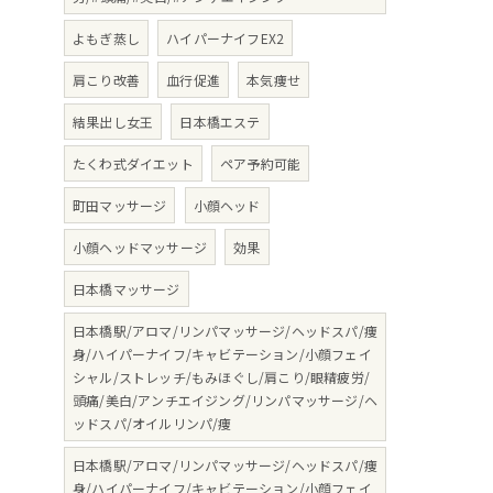
よもぎ蒸し
ハイパーナイフEX2
肩こり改善
血行促進
本気痩せ
結果出し女王
日本橋エステ
たくわ式ダイエット
ペア予約可能
町田マッサージ
小顔ヘッド
小顔ヘッドマッサージ
効果
日本橋マッサージ
日本橋駅/アロマ/リンパマッサージ/ヘッドスパ/痩
身/ハイパーナイフ/キャビテーション/小顔フェイ
シャル/ストレッチ/もみほぐし/肩こり/眼精疲労/
頭痛/美白/アンチエイジング/リンパマッサージ/ヘ
ッドスパ/オイルリンパ/痩
日本橋駅/アロマ/リンパマッサージ/ヘッドスパ/痩
身/ハイパーナイフ/キャビテーション/小顔フェイ