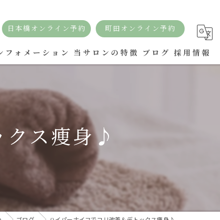
日本橋オンライン予約
町田オンライン予約
ンフォメーション
当サロンの特徴
ブログ
採用情報
リラクゼーション
痩身
ックス痩身♪
リンパ
アロマ
ボディケア
ドライヘッドスパ
n
ブログ
ハイパーナイフでコリ改善＆デトックス痩身♪