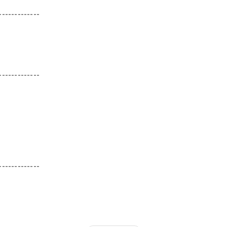
-------------
-------------
-------------