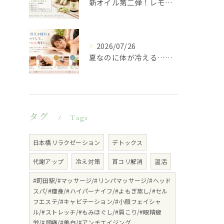
新オイル第二弾！レモングラスのご紹介♪
2026/07/26
夏なのに体が冷える…その不調、冷房が原因かもしれません
タグ
Tags
日本橋リラクゼーション
デトックス
代謝アップ
冷え対策
首コリ解消
温活
#町田駅/#マッサージ/#リンパマッサージ/#ヘッド
スパ/#痩身/#ハイパーナイフ/#よもぎ蒸し/#セル
フエステ/#キャビテーション/#小顔フェイシャ
ル/#ストレッチ/#もみほぐし/#肩こり/#眼精疲
労/#頭痛/#美白/#アンチエイジング