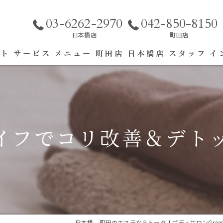
03-6262-2970
042-850-8150
日本橋店
町田店
プト
サービス
メニュー
町田店
日本橋店
スタッフ
イ
エステ
リラク
イフでコリ改善＆デト
日本橋、町田のエステならトータルボディサロンGree