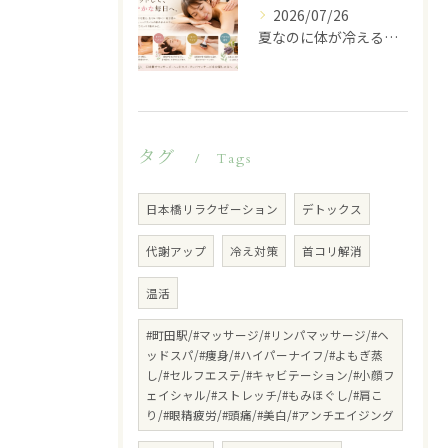
2026/07/26
夏なのに体が冷える…その不調、冷房が原因かもしれません
タグ
Tags
日本橋リラクゼーション
デトックス
代謝アップ
冷え対策
首コリ解消
温活
#町田駅/#マッサージ/#リンパマッサージ/#ヘ
ッドスパ/#痩身/#ハイパーナイフ/#よもぎ蒸
し/#セルフエステ/#キャビテーション/#小顔フ
ェイシャル/#ストレッチ/#もみほぐし/#肩こ
り/#眼精疲労/#頭痛/#美白/#アンチエイジング