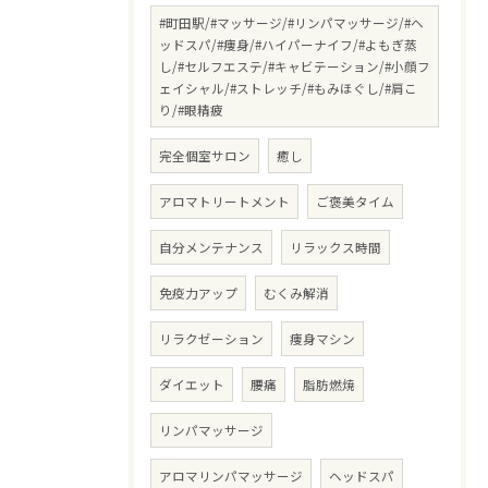
#町田駅/#マッサージ/#リンパマッサージ/#ヘ
ッドスパ/#痩身/#ハイパーナイフ/#よもぎ蒸
し/#セルフエステ/#キャビテーション/#小顔フ
ェイシャル/#ストレッチ/#もみほぐし/#肩こ
り/#眼精疲
完全個室サロン
癒し
アロマトリートメント
ご褒美タイム
自分メンテナンス
リラックス時間
免疫力アップ
むくみ解消
リラクゼーション
痩身マシン
ダイエット
腰痛
脂肪燃焼
リンパマッサージ
アロマリンパマッサージ
ヘッドスパ