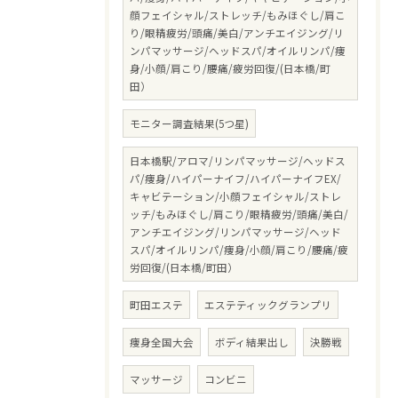
顔フェイシャル/ストレッチ/もみほぐし/肩こ
り/眼精疲労/頭痛/美白/アンチエイジング/リ
ンパマッサージ/ヘッドスパ/オイルリンパ/痩
身/小顔/肩こり/腰痛/疲労回復/(日本橋/町
田）
モニター調査結果(5つ星)
日本橋駅/アロマ/リンパマッサージ/ヘッドス
パ/痩身/ハイパーナイフ/ハイパーナイフEX/
キャビテーション/小顔フェイシャル/ストレ
ッチ/もみほぐし/肩こり/眼精疲労/頭痛/美白/
アンチエイジング/リンパマッサージ/ヘッド
スパ/オイルリンパ/痩身/小顔/肩こり/腰痛/疲
労回復/(日本橋/町田）
町田エステ
エステティックグランプリ
痩身全国大会
ボディ結果出し
決勝戦
マッサージ
コンビニ