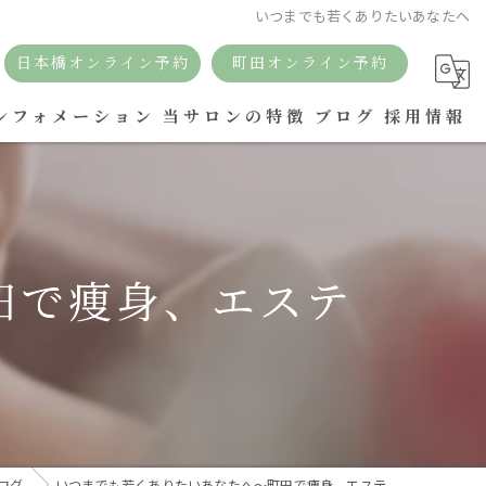
いつまでも若くありたいあなたへ
日本橋オンライン予約
町田オンライン予約
ンフォメーション
当サロンの特徴
ブログ
採用情報
リラクゼーション
痩身
田で痩身、エステ
リンパ
アロマ
ボディケア
ドライヘッドスパ
ログ
いつまでも若くありたいあなたへ～町田で痩身、エステ