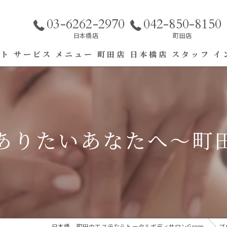
03-6262-2970
042-850-8150
日本橋店
町田店
プト
サービス
メニュー
町田店
日本橋店
スタッフ
イ
エステ
リラク
ありたいあなたへ～町
日本橋、町田のエステならトータルボディサロンGreen
ブ