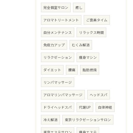
完全個室サロン
癒し
アロマトリートメント
ご褒美タイム
自分メンテナンス
リラックス時間
免疫力アップ
むくみ解消
リラクゼーション
痩身マシン
ダイエット
腰痛
脂肪燃焼
リンパマッサージ
アロマリンパマッサージ
ヘッドスパ
ドライヘッドスパ
代謝UP
自律神経
冷え解消
東京リラクゼーションサロン
東京エステサロン
痩身エステ