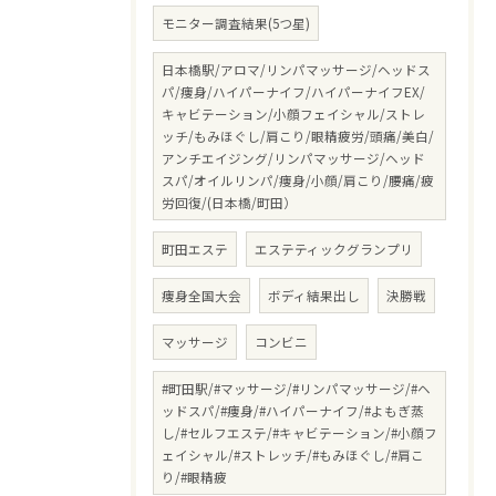
モニター調査結果(5つ星)
日本橋駅/アロマ/リンパマッサージ/ヘッドス
パ/痩身/ハイパーナイフ/ハイパーナイフEX/
キャビテーション/小顔フェイシャル/ストレ
ッチ/もみほぐし/肩こり/眼精疲労/頭痛/美白/
アンチエイジング/リンパマッサージ/ヘッド
スパ/オイルリンパ/痩身/小顔/肩こり/腰痛/疲
労回復/(日本橋/町田）
町田エステ
エステティックグランプリ
痩身全国大会
ボディ結果出し
決勝戦
マッサージ
コンビニ
#町田駅/#マッサージ/#リンパマッサージ/#ヘ
ッドスパ/#痩身/#ハイパーナイフ/#よもぎ蒸
し/#セルフエステ/#キャビテーション/#小顔フ
ェイシャル/#ストレッチ/#もみほぐし/#肩こ
り/#眼精疲