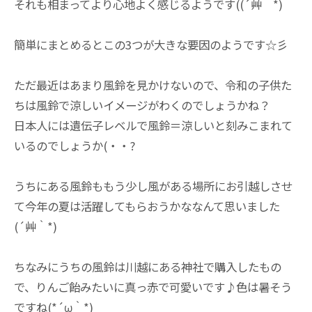
それも相まってより心地よく感じるようです((´艸｀*)
簡単にまとめるとこの3つが大きな要因のようです☆彡
ただ最近はあまり風鈴を見かけないので、令和の子供た
ちは風鈴で涼しいイメージがわくのでしょうかね？
日本人には遺伝子レベルで風鈴＝涼しいと刻みこまれて
いるのでしょうか(・・?
うちにある風鈴ももう少し風がある場所にお引越しさせ
て今年の夏は活躍してもらおうかななんて思いました
(´艸｀*)
ちなみにうちの風鈴は川越にある神社で購入したもの
で、りんご飴みたいに真っ赤で可愛いです♪色は暑そう
ですね(*´ω｀*)