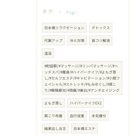
タグ
Tags
日本橋リラクゼーション
デトックス
代謝アップ
冷え対策
首コリ解消
温活
#町田駅/#マッサージ/#リンパマッサージ/#ヘ
ッドスパ/#痩身/#ハイパーナイフ/#よもぎ蒸
し/#セルフエステ/#キャビテーション/#小顔フ
ェイシャル/#ストレッチ/#もみほぐし/#肩こ
り/#眼精疲労/#頭痛/#美白/#アンチエイジング
よもぎ蒸し
ハイパーナイフEX2
肩こり改善
血行促進
本気痩せ
結果出し女王
日本橋エステ