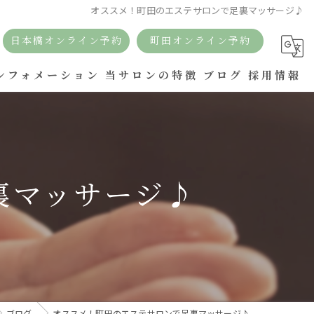
オススメ！町田のエステサロンで足裏マッサージ♪
日本橋オンライン予約
町田オンライン予約
ンフォメーション
当サロンの特徴
ブログ
採用情報
リラクゼーション
痩身
裏マッサージ♪
リンパ
アロマ
ボディケア
ドライヘッドスパ
ブログ
オススメ！町田のエステサロンで足裏マッサージ♪