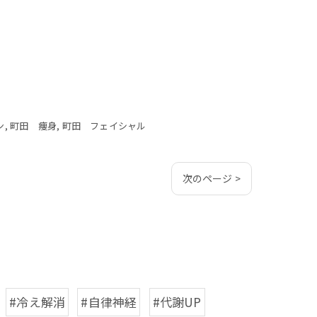
ン
町田 痩身
町田 フェイシャル
次のページ >
#冷え解消
#自律神経
#代謝UP