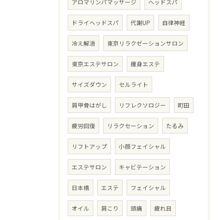
アロマリンパマッサージ
ヘッドスパ
ドライヘッドスパ
代謝UP
自律神経
冷え解消
東京リラクゼーションサロン
東京エステサロン
痩身エステ
サイズダウン
セルライト
肩甲骨はがし
リフレクソロジー
町田
疲労回復
リラクセーション
たるみ
リフトアップ
小顔フェイシャル
エステサロン
キャビテーション
日本橋
エステ
フェイシャル
オイル
肩こり
頭痛
疲れ目