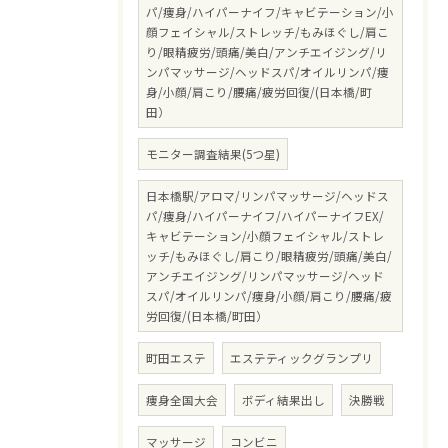
パ/痩身/ハイパーナイフ/キャビテーション/小
顔フェイシャル/ストレッチ/もみほぐし/肩こ
り/眼精疲労/頭痛/美白/アンチエイジング/リ
ンパマッサージ/ヘッドスパ/オイルリンパ/痩
身/小顔/肩こり/腰痛/疲労回復/(日本橋/町
田）
モニター調査結果(5つ星)
日本橋駅/アロマ/リンパマッサージ/ヘッドス
パ/痩身/ハイパーナイフ/ハイパーナイフEX/
キャビテーション/小顔フェイシャル/ストレ
ッチ/もみほぐし/肩こり/眼精疲労/頭痛/美白/
アンチエイジング/リンパマッサージ/ヘッド
スパ/オイルリンパ/痩身/小顔/肩こり/腰痛/疲
労回復/(日本橋/町田）
町田エステ
エステティックグランプリ
痩身全国大会
ボディ結果出し
決勝戦
マッサージ
コンビニ