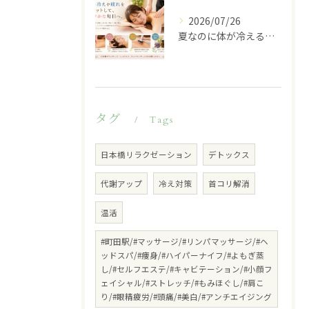
2026/07/26
夏なのに体が冷える…その不調、冷房が原因かもしれません
タグ
Tags
日本橋リラクゼーション
デトックス
代謝アップ
冷え対策
首コリ解消
温活
#町田駅/#マッサージ/#リンパマッサージ/#ヘ
ッドスパ/#痩身/#ハイパーナイフ/#よもぎ蒸
し/#セルフエステ/#キャビテーション/#小顔フ
ェイシャル/#ストレッチ/#もみほぐし/#肩こ
り/#眼精疲労/#頭痛/#美白/#アンチエイジング