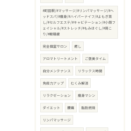
#町田駅/#マッサージ/#リンパマッサージ/#ヘ
ッドスパ/#痩身/#ハイパーナイフ/#よもぎ蒸
し/#セルフエステ/#キャビテーション/#小顔フ
ェイシャル/#ストレッチ/#もみほぐし/#肩こ
り/#眼精疲
完全個室サロン
癒し
アロマトリートメント
ご褒美タイム
自分メンテナンス
リラックス時間
免疫力アップ
むくみ解消
リラクゼーション
痩身マシン
ダイエット
腰痛
脂肪燃焼
リンパマッサージ