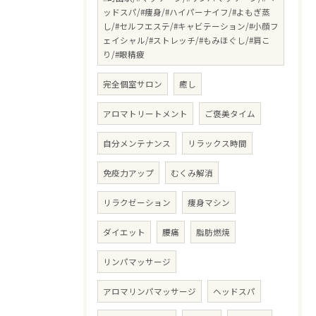
ッドスパ/#痩身/#ハイパーナイフ/#よもぎ蒸
し/#セルフエステ/#キャビテーション/#小顔フ
ェイシャル/#ストレッチ/#もみほぐし/#肩こ
り/#眼精疲
完全個室サロン
癒し
アロマトリートメント
ご褒美タイム
自分メンテナンス
リラックス時間
免疫力アップ
むくみ解消
リラクゼーション
痩身マシン
ダイエット
腰痛
脂肪燃焼
リンパマッサージ
アロマリンパマッサージ
ヘッドスパ