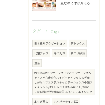
夏なのに体が冷える…その不調、冷房が原因かもしれません
タグ
Tags
日本橋リラクゼーション
デトックス
代謝アップ
冷え対策
首コリ解消
温活
#町田駅/#マッサージ/#リンパマッサージ/#ヘ
ッドスパ/#痩身/#ハイパーナイフ/#よもぎ蒸
し/#セルフエステ/#キャビテーション/#小顔フ
ェイシャル/#ストレッチ/#もみほぐし/#肩こ
り/#眼精疲労/#頭痛/#美白/#アンチエイジング
よもぎ蒸し
ハイパーナイフEX2