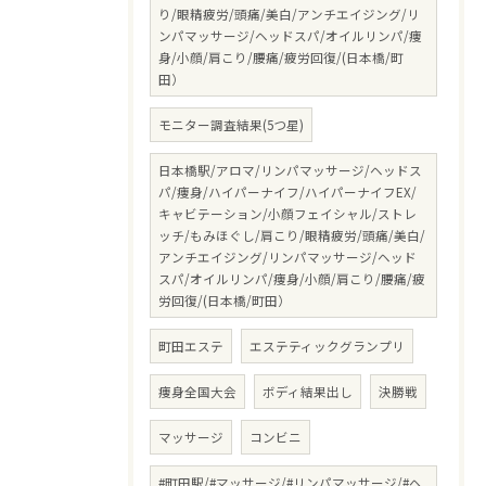
り/眼精疲労/頭痛/美白/アンチエイジング/リ
ンパマッサージ/ヘッドスパ/オイルリンパ/痩
身/小顔/肩こり/腰痛/疲労回復/(日本橋/町
田）
モニター調査結果(5つ星)
日本橋駅/アロマ/リンパマッサージ/ヘッドス
パ/痩身/ハイパーナイフ/ハイパーナイフEX/
キャビテーション/小顔フェイシャル/ストレ
ッチ/もみほぐし/肩こり/眼精疲労/頭痛/美白/
アンチエイジング/リンパマッサージ/ヘッド
スパ/オイルリンパ/痩身/小顔/肩こり/腰痛/疲
労回復/(日本橋/町田）
町田エステ
エステティックグランプリ
痩身全国大会
ボディ結果出し
決勝戦
マッサージ
コンビニ
#町田駅/#マッサージ/#リンパマッサージ/#ヘ