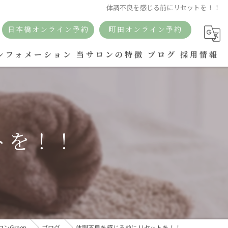
体調不良を感じる前にリセットを！！
日本橋オンライン予約
町田オンライン予約
ンフォメーション
当サロンの特徴
ブログ
採用情報
リラクゼーション
痩身
トを！！
リンパ
アロマ
ボディケア
ドライヘッドスパ
Green
ブログ
体調不良を感じる前にリセットを！！