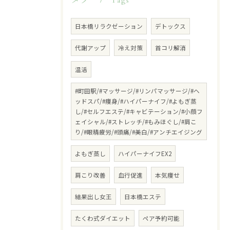
Tags
日本橋リラクゼーション
デトックス
代謝アップ
冷え対策
首コリ解消
温活
#町田駅/#マッサージ/#リンパマッサージ/#ヘ
ッドスパ/#痩身/#ハイパーナイフ/#よもぎ蒸
し/#セルフエステ/#キャビテーション/#小顔フ
ェイシャル/#ストレッチ/#もみほぐし/#肩こ
り/#眼精疲労/#頭痛/#美白/#アンチエイジング
よもぎ蒸し
ハイパーナイフEX2
肩こり改善
血行促進
本気痩せ
結果出し女王
日本橋エステ
たくわ式ダイエット
ペア予約可能