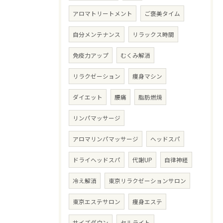
アロマトリートメント
ご褒美タイム
自分メンテナンス
リラックス時間
免疫力アップ
むくみ解消
リラクゼーション
痩身マシン
ダイエット
腰痛
脂肪燃焼
リンパマッサージ
アロマリンパマッサージ
ヘッドスパ
ドライヘッドスパ
代謝UP
自律神経
冷え解消
東京リラクゼーションサロン
東京エステサロン
痩身エステ
サイズダウン
セルライト