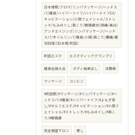
日本橋駅/アロマ/リンパマッサージ/ヘッドス
パ/痩身/ハイパーナイフ/ハイパーナイフEX/
キャビテーション/小顔フェイシャル/ストレ
ッチ/もみほぐし/肩こり/眼精疲労/頭痛/美白/
アンチエイジング/リンパマッサージ/ヘッド
スパ/オイルリンパ/痩身/小顔/肩こり/腰痛/疲
労回復/(日本橋/町田）
町田エステ
エステティックグランプリ
痩身全国大会
ボディ結果出し
決勝戦
マッサージ
コンビニ
#町田駅/#マッサージ/#リンパマッサージ/#ヘ
ッドスパ/#痩身/#ハイパーナイフ/#よもぎ蒸
し/#セルフエステ/#キャビテーション/#小顔フ
ェイシャル/#ストレッチ/#もみほぐし/#肩こ
り/#眼精疲
完全個室サロン
癒し